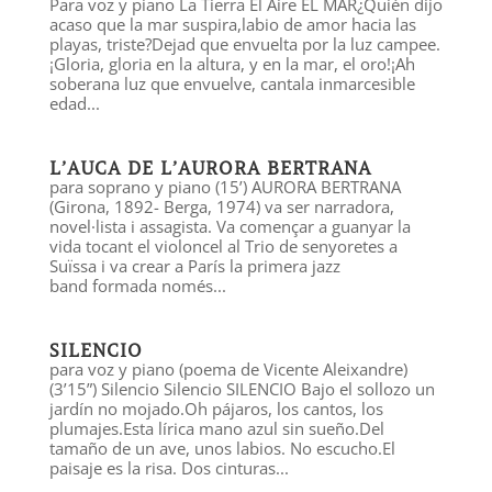
Para voz y piano La Tierra El Aire EL MAR¿Quién dijo
acaso que la mar suspira,​labio de amor hacia las
playas, triste?​Dejad que envuelta por la luz campee.​
¡Gloria, gloria en la altura, y en la mar, el oro!​¡Ah
soberana luz que envuelve, canta​la inmarcesible
edad...
L’AUCA DE L’AURORA BERTRANA
para soprano y piano (15’) AURORA BERTRANA
(Girona, 1892- Berga, 1974) va ser narradora,
novel·lista i assagista. Va començar a guanyar la
vida tocant el violoncel al Trio de senyoretes a
Suïssa i va crear a París la primera jazz
band formada només...
SILENCIO
para voz y piano (poema de Vicente Aleixandre)
(3’15”) Silencio Silencio SILENCIO Bajo el sollozo un
jardín no mojado.Oh pájaros, los cantos, los
plumajes.Esta lírica mano azul sin sueño.Del
tamaño de un ave, unos labios. No escucho.El
paisaje es la risa. Dos cinturas...