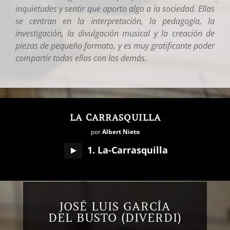
inquietudes y sentir que aporto algo a la sociedad. Ellas
se centran en la interpretación, la pedagogía, la
investigación, la divulgación musical y la creación de
piezas de pequeño formato, y es muy gratificante poder
compartir todas ellas con los demás.
LA CARRASQUILLA
por
Albert Nieto
1. La-Carrasquilla
JOSÉ LUIS GARCÍA
DEL BUSTO (DIVERDI)